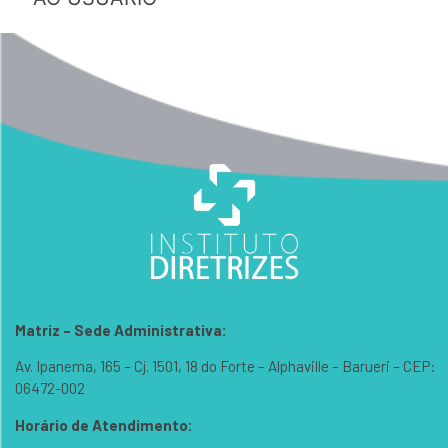
Matriz – Sede Administrativa:
Av. Ipanema, 165 – Cj. 1501, 18 do Forte – Alphaville – Barueri – CEP:
06472-002
Horário de Atendimento: