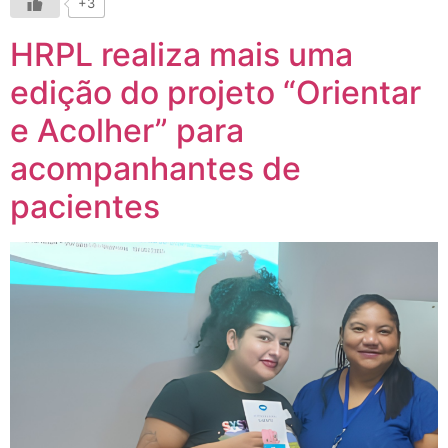
+3
HRPL realiza mais uma
edição do projeto “Orientar
e Acolher” para
acompanhantes de
pacientes