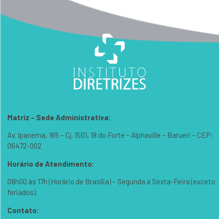
Matriz – Sede Administrativa:
Av. Ipanema, 165 – Cj. 1501, 18 do Forte – Alphaville – Barueri – CEP:
06472-002
Horário de Atendimento:
08h00 às 17h (Horário de Brasília) – Segunda a Sexta-Feira (exceto
feriados).
Contato: