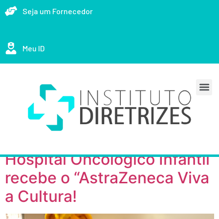
Seja um Fornecedor
Meu ID
Hospital Oncológico Infantil
recebe o “AstraZeneca Viva
a Cultura!