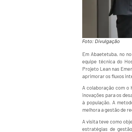
Foto: Divulgação
Em Abaetetuba, no nor
equipe técnica do Ho
Projeto Lean nas Emerg
aprimorar os fluxos int
A colaboração com o H
inovações para os des
à população. A metodo
melhora a gestão de re
A visita teve como ob
estratégias de gestão