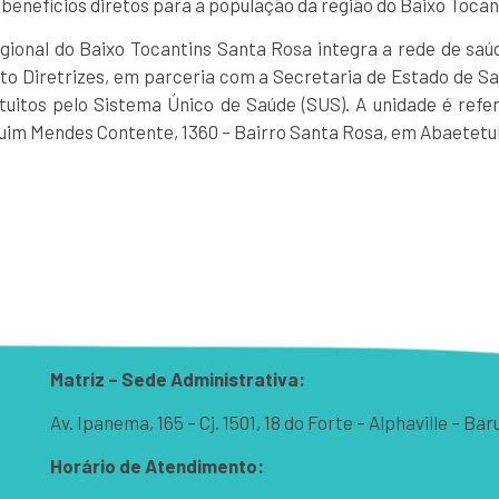
 benefícios diretos para a população da região do Baixo Tocan
egional do Baixo Tocantins Santa Rosa integra a rede de saú
uto Diretrizes, em parceria com a Secretaria de Estado de Sa
tuitos pelo Sistema Único de Saúde (SUS). A unidade é refer
quim Mendes Contente, 1360 – Bairro Santa Rosa, em Abaetetu
Matriz – Sede Administrativa:
Av. Ipanema, 165 – Cj. 1501, 18 do Forte – Alphaville – B
Horário de Atendimento: