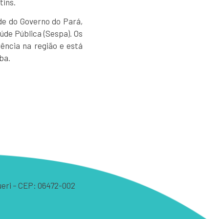
tins.
de do Governo do Pará,
úde Pública (Sespa). Os
ência na região e está
ba.
arueri – CEP: 06472-002