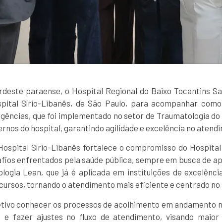
deste paraense, o Hospital Regional do Baixo Tocantins 
spital Sírio-Libanês, de São Paulo, para acompanhar com
ências, que foi implementado no setor de Traumatologia do h
ernos do hospital, garantindo agilidade e excelência no atend
ospital Sírio-Libanês fortalece o compromisso do Hospita
afios enfrentados pela saúde pública, sempre em busca de a
logia Lean, que já é aplicada em instituições de excelência
cursos, tornando o atendimento mais eficiente e centrado no
jetivo conhecer os processos de acolhimento em andamento no
 e fazer ajustes no fluxo de atendimento, visando maior e