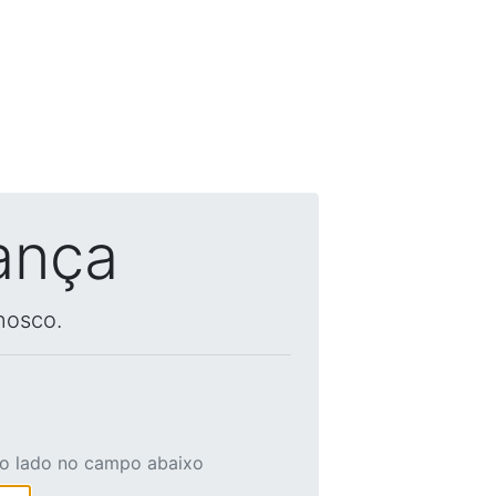
ança
nosco.
ao lado no campo abaixo