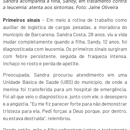
Sandra acompanha a filha, Sandy, em tratamento contra
a leucemia: atenta aos sintomas. Foto: Jaíne Oliveira
Primeiros sinais
– Em meio à rotina de trabalho como
auxiliar de logística de cargas pesadas, a moradora do
município de Barcarena, Sandra Costa, 28 anos, viu a vida
mudar completamente quando a filha, Sandy, 12 anos, foi
diagnosticada com leucemia. Os primeiros sinais surgiram
com febre persistente, seguida de fraqueza intensa,
inchaço no rosto e perda de apetite.
Preocupada, Sandra procurou atendimento em uma
Unidade Básica de Saúde (UBS) do município, de onde a
menina foi transferida para um hospital de emergência.
Foi ali que veio o diagnóstico e, junto com ele, o desespero
e a angústia. “Eu me fiz parecer forte para não demonstrar
tristeza para ela. Pedi forças a Deus porque, por dentro,
eu estava destruída”, relembrou.
Desde então, mãe e filha enfrentam juntas o tratamento