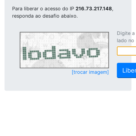
Para liberar o acesso
do IP
216.73.217.148
,
responda ao desafio abaixo.
Digite 
lado no
[trocar imagem]