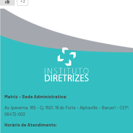
+2
Matriz – Sede Administrativa:
Av. Ipanema, 165 – Cj. 1501, 18 do Forte – Alphaville – Barueri – CEP:
06472-002
Horário de Atendimento: