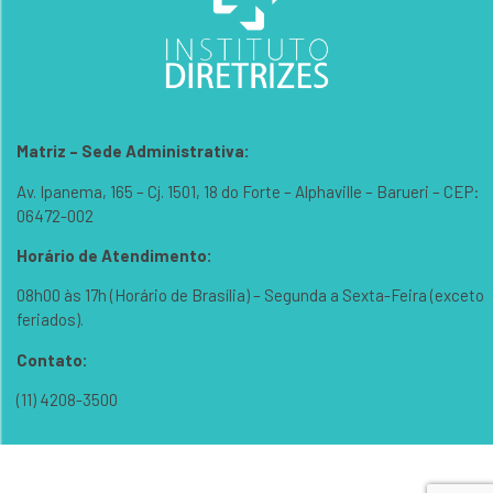
Matriz – Sede Administrativa:
Av. Ipanema, 165 – Cj. 1501, 18 do Forte – Alphaville – Barueri – CEP:
06472-002
Horário de Atendimento:
08h00 às 17h (Horário de Brasília) – Segunda a Sexta-Feira (exceto
feriados).
Contato:
(11) 4208-3500