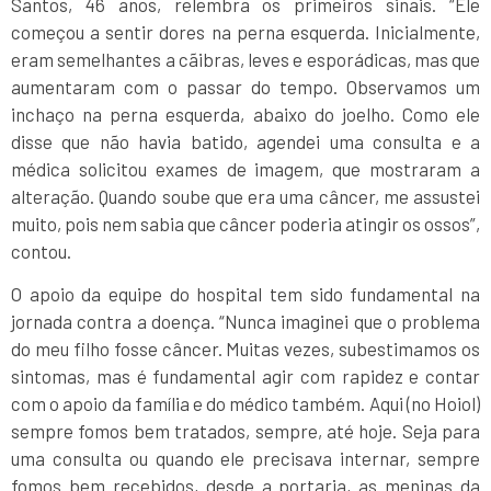
Santos, 46 anos, relembra os primeiros sinais. “Ele
começou a sentir dores na perna esquerda. Inicialmente,
eram semelhantes a cãibras, leves e esporádicas, mas que
aumentaram com o passar do tempo. Observamos um
inchaço na perna esquerda, abaixo do joelho. Como ele
disse que não havia batido, agendei uma consulta e a
médica solicitou exames de imagem, que mostraram a
alteração. Quando soube que era uma câncer, me assustei
muito, pois nem sabia que câncer poderia atingir os ossos”,
contou.
O apoio da equipe do hospital tem sido fundamental na
jornada contra a doença. “Nunca imaginei que o problema
do meu filho fosse câncer. Muitas vezes, subestimamos os
sintomas, mas é fundamental agir com rapidez e contar
com o apoio da família e do médico também. Aqui (no Hoiol)
sempre fomos bem tratados, sempre, até hoje. Seja para
uma consulta ou quando ele precisava internar, sempre
fomos bem recebidos, desde a portaria, as meninas da