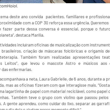
scomHoiol.
tema deste ano convida pacientes, familiares e profissionai
A proximidade com a COP 30 reforça essa urgência. Queremos 
e fazer parte dessa conversa é essencial, porque o futu
laneta”, destaca Marília.
tividades incluíram oficinas de musicalização com instrumento
 brasileiros, criação de máscaras folclóricas e origamis d
rteterapia. Também foram realizadas apresentações teat
s Leitos”, que levou o mascote Astro e músicos aos 
r das enfermarias.
, acompanhava a neta, Laura Gabrielle, de 6 anos, durante a 
da, mas as oficinas fizeram com que interagisse mais. “Gost
uma lagartinha de papel com material reciclável, como papel c
etinhas. Também teve o grupo com violino que passou pelos 
 A gente aprendeu, como cuidar do lixo, separar as garraf
am o dia dela e ajudam nesse momento difícil.”