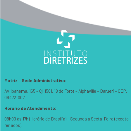
Matriz – Sede Administrativa:
Av. Ipanema, 165 – Cj. 1501, 18 do Forte – Alphaville – Barueri – CEP:
06472-002
Horário de Atendimento:
08h00 às 17h (Horário de Brasília) – Segunda a Sexta-Feira (exceto
feriados).