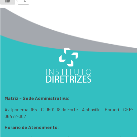
Matriz – Sede Administrativa:
Av. Ipanema, 165 – Cj. 1501, 18 do Forte – Alphaville – Barueri – CEP:
06472-002
Horário de Atendimento: