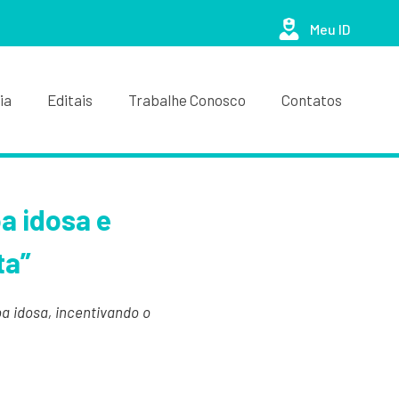
Meu ID
ia
Editais
Trabalhe Conosco
Contatos
a idosa e
ta”
a idosa, incentivando o