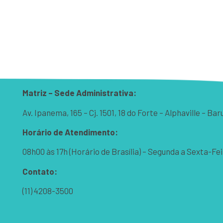
Matriz – Sede Administrativa:
Av. Ipanema, 165 – Cj. 1501, 18 do Forte – Alphaville – B
Horário de Atendimento:
08h00 às 17h (Horário de Brasília) – Segunda a Sexta-Fei
Contato:
(11) 4208-3500