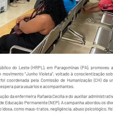
Público do Leste (HRPL), em Paragominas (PA), promoveu 
o movimento “Junho Violeta”, voltado à conscientização sobr
 foi coordenada pela Comissão de Humanização (CH) da un
e espera para usuários e acompanhantes.
dução da enfermeira Rafaela Cecília e do auxiliar administrat
 de Educação Permanente (NEP). A campanha abordou os diver
idosa, como maus-tratos, negligência, abuso psicológico, físi