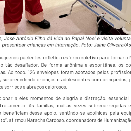
 José Antônio Filho dá vida ao Papai Noel e visita volunt
 presentear crianças em internação. Foto: Jaíne Oliveira
 pequenos pacientes refletiu o esforço coletivo para tornar o
o tão desafiador. De forma anônima e espontânea, os co
as. Ao todo, 126 envelopes foram adotados pelos profissi
e, surpreendendo crianças e adolescentes com brinquedos, pr
xe sorrisos e abraços calorosos.
ionar a eles momentos de alegria e distração, essencial
tratamento. As famílias, muitas vezes sobrecarregadas 
 beneficiam desse apoio, sentindo-se acolhidas pela equi
eto”, afirmou Natacha Cardoso, coordenadora de Humanizaçã