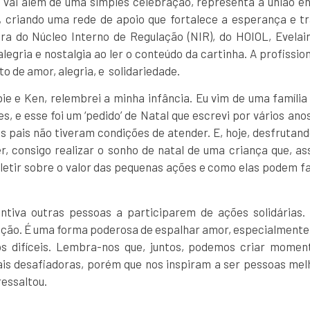
 vai além de uma simples celebração, representa a união ent
s, criando uma rede de apoio que fortalece a esperança e t
ra do Núcleo Interno de Regulação (NIR), do HOIOL, Evelai
legria e nostalgia ao ler o conteúdo da cartinha. A profissio
de amor, alegria, e solidariedade.
bie e Ken, relembrei a minha infância. Eu vim de uma família 
s, e esse foi um ‘pedido’ de Natal que escrevi por vários ano
s pais não tiveram condições de atender. E, hoje, desfrutan
r, consigo realizar o sonho de natal de uma criança que, a
fletir sobre o valor das pequenas ações e como elas podem fa
ntiva outras pessoas a participarem de ações solidárias.
ção. É uma forma poderosa de espalhar amor, especialmente 
 difíceis. Lembra-nos que, juntos, podemos criar momen
ais desafiadoras, porém que nos inspiram a ser pessoas mel
ressaltou.