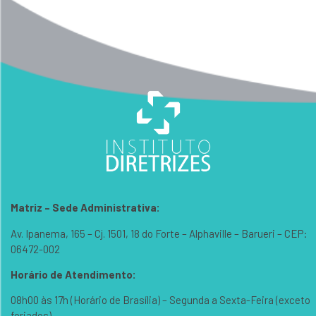
Matriz – Sede Administrativa:
Av. Ipanema, 165 – Cj. 1501, 18 do Forte – Alphaville – Barueri – CEP:
06472-002
Horário de Atendimento:
08h00 às 17h (Horário de Brasília) – Segunda a Sexta-Feira (exceto
feriados).