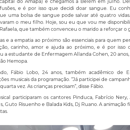
capital do Amapá) e chegamos a Belém em julho. Des
sfusões, e é por isso que decidi doar sangue. Eu conh
que uma bolsa de sangue pode salvar até quatro vidas.
lvaram o meu filho. Hoje, sou eu que vou me disponibili
 Rafaela, que também convenceu o marido a reforçar o 
oas e a empatia ao próximo são essenciais para quem p
ção, carinho, amor e ajuda ao próximo, e é por isso 
ou a estudante de Enfermagem Allanda Cohen, 20 ano
ção Hemopa.
do, Fábio Lobo, 24 anos, também acadêmico de E
es musicais da programação. “Já participei de campanhas 
uarta vez. As crianças precisam”, disse Fábio.
cal participaram os cantores Pinduca, Fabrício Nery, J
ds, Guto Risuenho e Balada Kids, Dj Ruano. A animação f
tas.