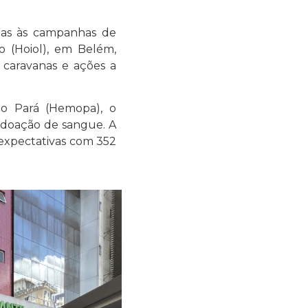
adas às campanhas de
o (Hoiol), em Belém,
 caravanas e ações a
o Pará (Hemopa), o
e doação de sangue. A
expectativas com 352