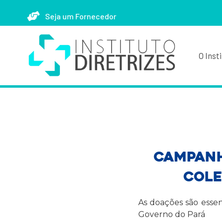
Seja um Fornecedor
O Inst
Campanh
cole
As doações são essen
Governo do Pará