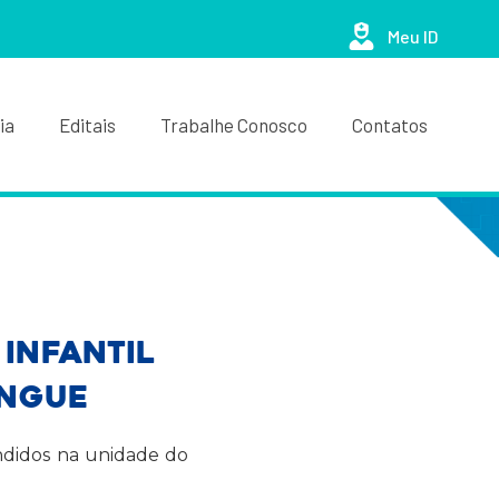
Meu ID
ia
Editais
Trabalhe Conosco
Contatos
Infantil
angue
endidos na unidade do