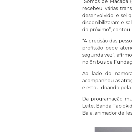
“Somos de Macapá (
recebeu várias tran
desenvolvido, e sei 
disponibilizaram e sa
do próximo”, contou
“A precisão das pess
profissão pede aten
segunda vez”, afirm
no ônibus da Funda
Ao lado do namora
acompanhou as atraçõ
e estou doando pela q
Da programação musi
Leite, Banda Tapioki
Bala, animador de fes