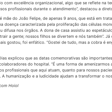
 com excelência organizacional, algo que se reflete na te
sos profissionais durante o atendimento”, destacou a diret
, é mãe do João Felipe, de apenas 9 anos, que está em tra
uma doença caracterizada pela proliferação das células mon
 ou difusa nos órgãos. A dona de casa assistiu ao espetácul
trair a gente; nossos filhos se divertem e nós também”. Já
is gostou, foi enfático. “Gostei de tudo, mas a cobra é e
Dias explicou que as datas comemorativas são importantes 
olaboradores do hospital. “É uma forma de amenizarmos a
a os profissionais que aqui atuam, quanto para nossos pacie
. A humanização e a ludicidade ajudam a transformar o noss
scom Hoiol