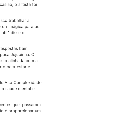
sião, o artista foi
sco trabalhar a
do da mágica para os
til”, disse o
 respostas bem
aposa Jujubinha. O
está alinhada com a
er o bem-estar e
 de Alta Complexidade
 a saúde mental e
scentes que passaram
ão é proporcionar um