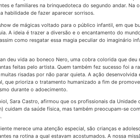
ntes e familiares na brinquedoteca do segundo andar. Na oca
 habilidade de fazer aparecer sorrisos.
how de mágicas voltado para o público infantil, em que bu
uia. A ideia é trazer a diversão e o encantamento do mun
assim como resgatar essa magia peculiar do imaginário infan
tan deu vida ao boneco Nero, uma cobra colorida que deu
tas feitas pelo artista. Quem também fez sucesso foi a r
uitas risadas por não parar quieta. A ação desenvolvida 
nal, que prioriza o tratamento humanizado a fim de promov
esmo durante o adoecimento.
oiol, Sara Castro, afirmou que os profissionais da Unidade
) cuidam da saúde física, mas também preocupam-se com
.
ciente merece uma atenção especial, são crianças e adole
ntes na rotina a qual estavam acostumados. A nossa miss