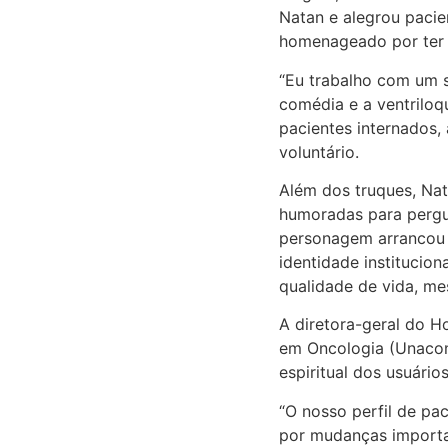
Natan e alegrou pacie
homenageado por ter a
“Eu trabalho com um s
comédia e a ventriloq
pacientes internados, 
voluntário.
Além dos truques, Na
humoradas para pergun
personagem arrancou m
identidade institucio
qualidade de vida, m
A diretora-geral do H
em Oncologia (Unacon
espiritual dos usuários
“O nosso perfil de pa
por mudanças importa