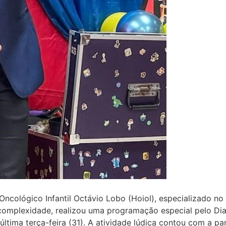
Oncológico Infantil Octávio Lobo (Hoiol), especializado n
a complexidade, realizou uma programação especial pelo Dia
última terça-feira (31). A atividade lúdica contou com a p