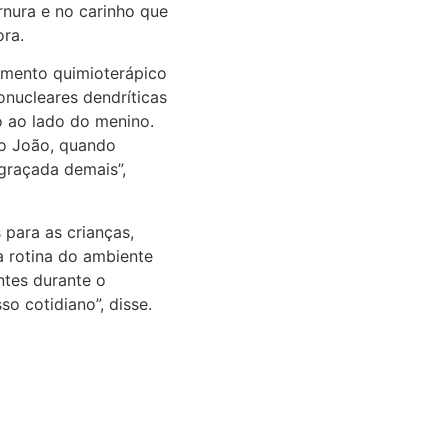
rnura e no carinho que
ora.
tamento quimioterápico
onucleares dendríticas
o ao lado do menino.
 o João, quando
ngraçada demais”,
para as crianças,
 rotina do ambiente
ntes durante o
o cotidiano”, disse.