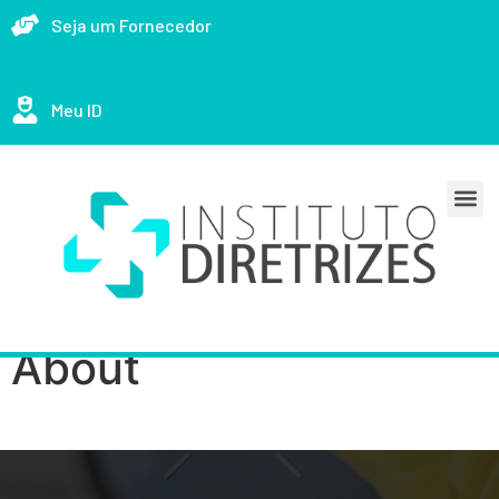
Seja um Fornecedor
Meu ID
About