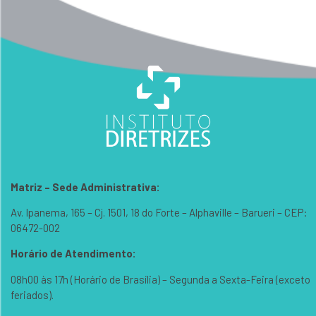
Matriz – Sede Administrativa:
Av. Ipanema, 165 – Cj. 1501, 18 do Forte – Alphaville – Barueri – CEP:
06472-002
Horário de Atendimento:
08h00 às 17h (Horário de Brasília) – Segunda a Sexta-Feira (exceto
feriados).