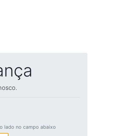
ança
nosco.
ao lado no campo abaixo