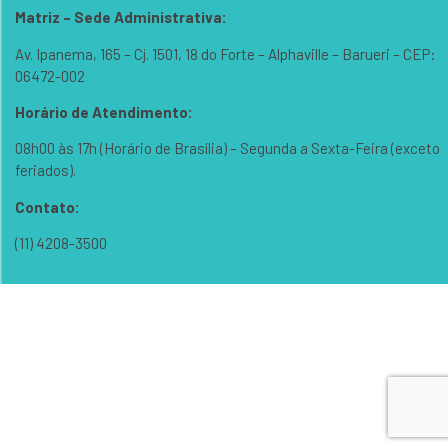
Matriz – Sede Administrativa:
Av. Ipanema, 165 – Cj. 1501, 18 do Forte – Alphaville – Barueri – CEP:
06472-002
Horário de Atendimento:
08h00 às 17h (Horário de Brasília) – Segunda a Sexta-Feira (exceto
feriados).
Contato:
(11) 4208-3500