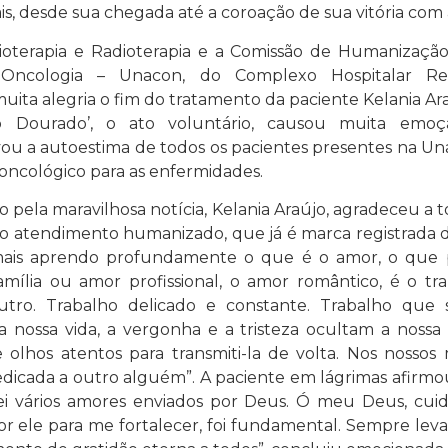
is, desde sua chegada até a coroação de sua vitória com 
oterapia e Radioterapia e a Comissão de Humanizaçã
Oncologia – Unacon, do Complexo Hospitalar Reg
a alegria o fim do tratamento da paciente Kelania Araú
o Dourado’, o ato voluntário, causou muita emoçã
evou a autoestima de todos os pacientes presentes na U
oncológico para as enfermidades.
ão pela maravilhosa notícia, Kelania Araújo, agradeceu a
 o atendimento humanizado, que já é marca registrada 
 mais aprendo profundamente o que é o amor, o qu
amília ou amor profissional, o amor romântico, é o tr
tro. Trabalho delicado e constante. Trabalho que s
ossa vida, a vergonha e a tristeza ocultam a nossa 
 olhos atentos para transmiti-la de volta. Nos nosso
dicada a outro alguém”. A paciente em lágrimas afirmo
ei vários amores enviados por Deus. Ó meu Deus, cui
or ele para me fortalecer, foi fundamental. Sempre le