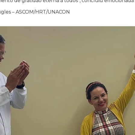
ento de gratidão eterna a todos”, concluiu emocionada 
 Hugles – ASCOM/HRT/UNACON