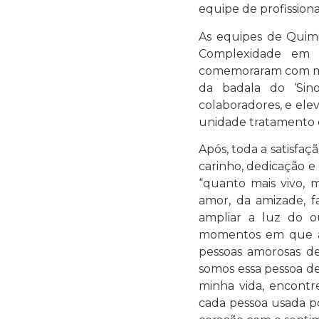
equipe de profissiona
As equipes de Quimi
Complexidade em 
comemoraram com muit
da badala do ‘Sin
colaboradores, e el
unidade tratamento 
Após, toda a satisfaç
carinho, dedicação e
“quanto mais vivo,
amor, da amizade, f
ampliar a luz do ou
momentos em que a n
pessoas amorosas de
somos essa pessoa de
minha vida, encontr
cada pessoa usada p