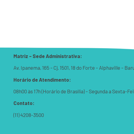
Matriz – Sede Administrativa:
Av. Ipanema, 165 – Cj. 1501, 18 do Forte – Alphaville – B
Horário de Atendimento:
08h00 às 17h (Horário de Brasília) – Segunda a Sexta-Fei
Contato:
(11) 4208-3500