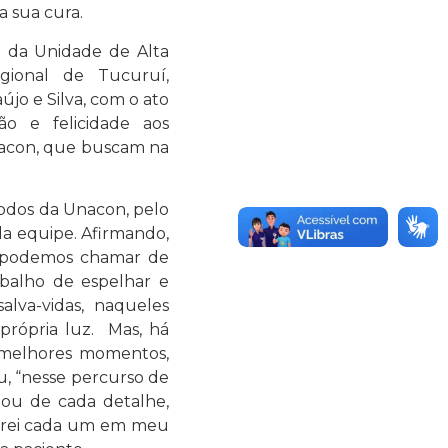
a sua cura.
o da Unidade de Alta
ional de Tucuruí,
jo e Silva, com o ato
o e felicidade aos
nacon, que buscam na
 todos da Unacon, pelo
da equipe. Afirmando,
e podemos chamar de
abalho de espelhar e
alva-vidas, naqueles
própria luz. Mas, há
s melhores momentos,
u, “nesse percurso de
dou de cada detalhe,
varei cada um em meu