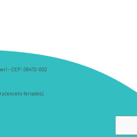
arueri – CEP: 06472-002
ra (exceto feriados).