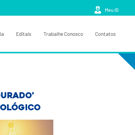
Meu ID
ia
Editais
Trabalhe Conosco
Contatos
ourado’
cológico