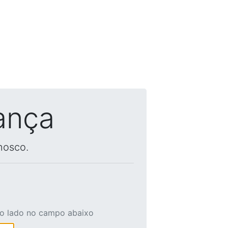
ança
nosco.
ao lado no campo abaixo